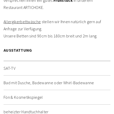
versprechen Ihnen ein gutes
Frühstück
in unserem
Restaurant ARTICHOKE.
Allergikerbettwäsche
stellen wir Ihnen natürlich gern auf
Anfrage zur Verfügung.
Unsere Betten sind 90cm bis 180cm breit und 2m lang.
AUSSTATTUNG
SAT-TV
Bad mit Dusche, Badewanne oder Whirl-Badewanne
Fön & Kosmetikspiegel
beheizter Handtuchhalter