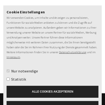
Cookie Einstellungen
Wir verwenden Cookies, um Inhalte und Anzeigen zu personalisieren,
Funktionen für soziale Medien anbieten zu können und die Zugriffe auf
unsere Website zu analysieren. Außerdem geben wir Informationen zu Ihrer
Verwendung unserer Website an unsere Partner für soziale Medien, Werbung
NEWSLETTER
und Analysen weiter. Unsere Partner führen diese Informationen
möglicherweise mit weiteren Daten zusammen, die Sie ihnen bereitgestellt
MeineZeit-Post
haben oder die Sie im Rahmen Ihrer Nutzung der Dienste gesammelt haben.
Weitere Informationen finden Sie in unserer
Datenschutzerklärung
und im
Impressum
.
Nur notwendige
Statistik
ALLE COOKIES AKZEPTIEREN