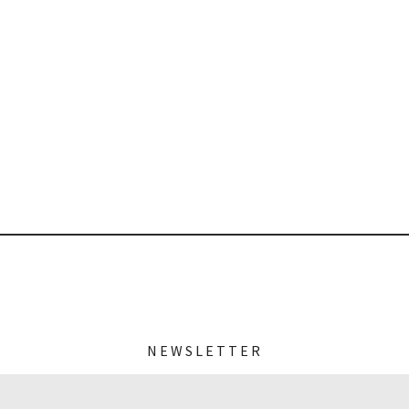
NEWSLETTER
MeineZeit-Post